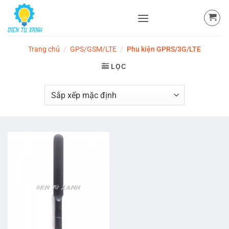
Skip
to
content
Trang chủ
/
GPS/GSM/LTE
/
Phu kiện GPRS/3G/LTE
LỌC