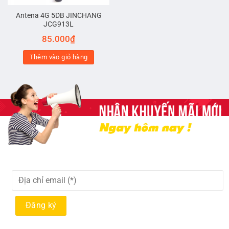
Antena 4G 5DB JINCHANG
JCG913L
85.000
₫
Thêm vào giỏ hàng