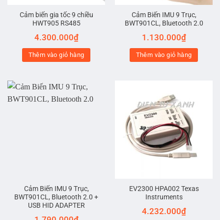
Cảm biến gia tốc 9 chiều
Cảm Biến IMU 9 Trục,
HWT905 RS485
BWT901CL, Bluetooth 2.0
4.300.000
₫
1.130.000
₫
Thêm vào giỏ hàng
Thêm vào giỏ hàng
Cảm Biến IMU 9 Trục,
EV2300 HPA002 Texas
BWT901CL, Bluetooth 2.0 +
Instruments
USB HID ADAPTER
4.232.000
₫
1.790.000
₫