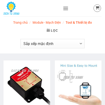
Skip
to
content
Trang chủ
/
Module - Mạch Điện
/
Tool & Thiết bị đo
LỌC