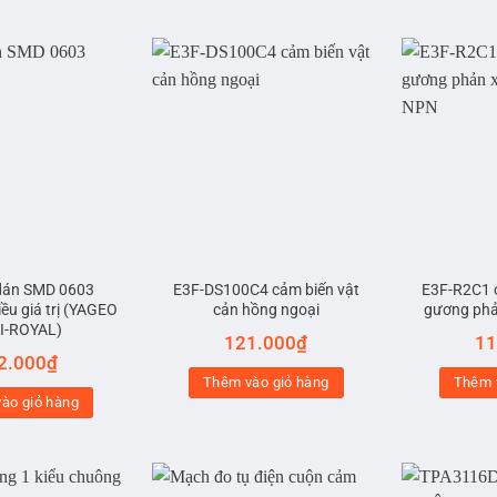
 dán SMD 0603
E3F-DS100C4 cảm biến vật
E3F-R2C1 
ều giá trị (YAGEO
cản hồng ngoại
gương phả
NI-ROYAL)
121.000
₫
11
2.000
₫
Thêm vào giỏ hàng
Thêm 
ào giỏ hàng