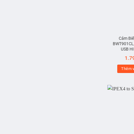
Cảm Biế
BWT901CL, 
USB H
1.7
Thêm v