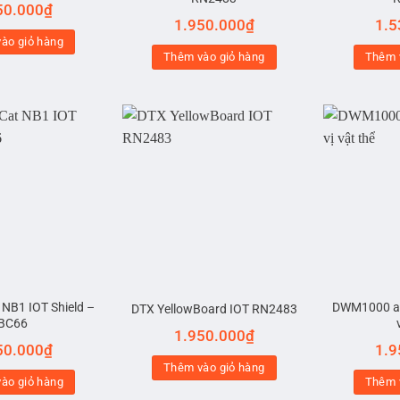
50.000
₫
1.950.000
₫
1.5
ào giỏ hàng
Thêm vào giỏ hàng
Thêm 
 NB1 IOT Shield –
DWM1000 ad
DTX YellowBoard IOT RN2483
BC66
1.950.000
₫
50.000
₫
1.9
Thêm vào giỏ hàng
ào giỏ hàng
Thêm 