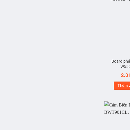
Board phát
W55
2.0
Thêm v