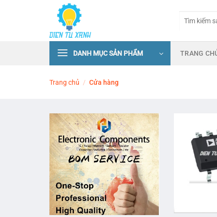
Skip
Tìm
to
kiếm:
content
DANH MỤC SẢN PHẨM
TRANG CH
Trang chủ
/
Cửa hàng