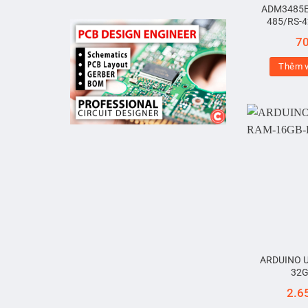
ADM3485E
485/RS-4
7
Thêm v
ARDUINO 
32
2.6