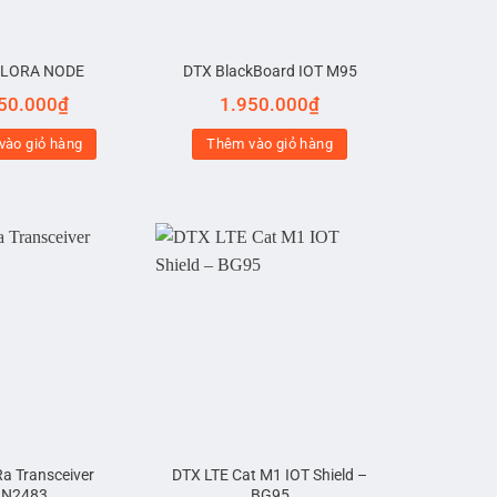
 LORA NODE
DTX BlackBoard IOT M95
50.000
₫
1.950.000
₫
vào giỏ hàng
Thêm vào giỏ hàng
a Transceiver
DTX LTE Cat M1 IOT Shield –
RN2483
BG95