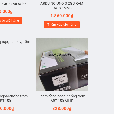
ARDUINO UNO Q 2GB RAM
i 2.4Ghz và 5Ghz
16GB EMMC
0.000
₫
1.860.000
₫
vào giỏ hàng
Thêm vào giỏ hàng
ngoại chống trộm
Beam hồng ngoại chống trộm
BT-150
ABT-150 AILIF
0.000
₫
828.000
₫