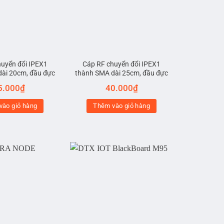
huyển đổi IPEX1
Cáp RF chuyển đổi IPEX1
dài 20cm, đầu đực
thành SMA dài 25cm, đầu đực
5.000
₫
40.000
₫
vào giỏ hàng
Thêm vào giỏ hàng