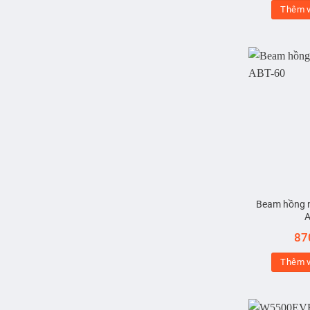
Thêm v
Beam hồng 
A
87
Thêm v