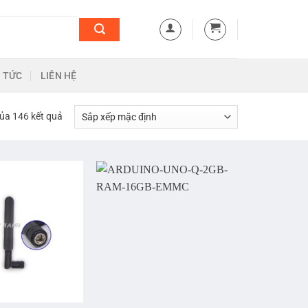
N TỨC
LIÊN HỆ
của 146 kết quả