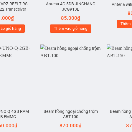
ARZ-REEL7 RS-
Antena 4G 5DB JINCHANG
Antena wif
22 Transceiver
JCG913L
8
0.000
₫
85.000
₫
Thêm 
ào giỏ hàng
Thêm vào giỏ hàng
UNO Q 4GB RAM
Beam hồng ngoại chống trộm
Beam hồng 
GB EMMC
ABT-100
A
50.000
₫
870.000
₫
87