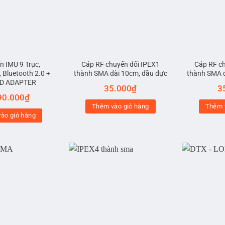
n IMU 9 Trục,
Cáp RF chuyển đổi IPEX1
Cáp RF c
Bluetooth 2.0 +
thành SMA dài 10cm, đầu đực
thành SMA 
ID ADAPTER
35.000
₫
3
90.000
₫
Thêm vào giỏ hàng
Thêm 
ào giỏ hàng