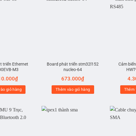
 triển Ethernet
Board phát triển stm32l152
Cảm biến 
00EVB-M3
nucleo-64
HWT
10.000
₫
673.000
₫
4.3
ào giỏ hàng
Thêm vào giỏ hàng
Thêm 