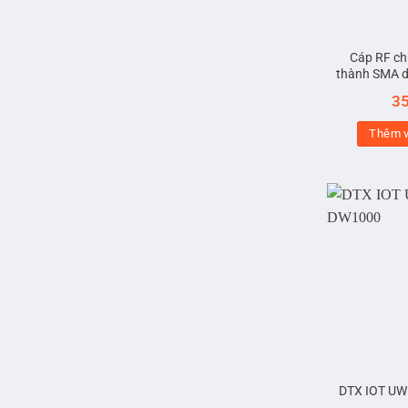
Cáp RF ch
thành SMA d
3
Thêm v
DTX IOT UW