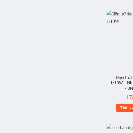
Điện trở
1/10W – Nhi
/ U
17
Thêm v