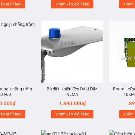
ào giỏ hàng
Thêm vào giỏ hàng
Thêm 
ngoại chống trộm
Bộ điều khiển đèn DALI DIM
Board LoRa
BT-60
NEMA
10KM
0.000
₫
1.390.000
₫
89
ào giỏ hàng
Thêm vào giỏ hàng
Thêm 