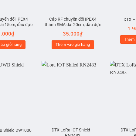
uyển đổi IPEX4
Cáp RF chuyển đổi IPEX4
DTX –
ài 15cm, đầu đực
thành SMA dài 20cm, đầu đực
1.9
5.000
₫
35.000
₫
Thêm 
ào giỏ hàng
Thêm vào giỏ hàng
DTX LoRa IOT Shield –
DTX LoR
B Shield DW1000
RN2483