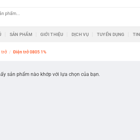
Ủ
SẢN PHẨM
GIỚI THIỆU
DỊCH VỤ
TUYỂN DỤNG
TI
 trở
/
Điện trở 0805 1%
hấy sản phẩm nào khớp với lựa chọn của bạn.