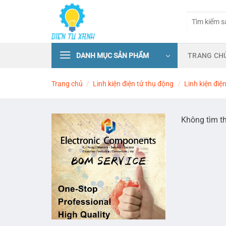
Skip
Tìm
to
kiếm:
content
DANH MỤC SẢN PHẨM
TRANG CH
Trang chủ
/
Linh kiện điện tử thụ động
/
Linh kiện điện
Không tìm t