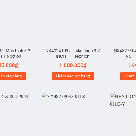
- Màn hình 3.2
NX4024T032 – Màn hình 3.2
NX4827K043
TFT Nextion
INCH TFT Nextion
INCH 
45.000
₫
1.000.000
₫
1.6
ào giỏ hàng
Thêm vào giỏ hàng
Thêm 