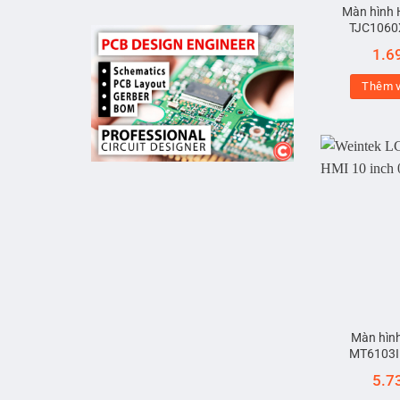
Màn hình 
TJC1060
1.6
Thêm v
Màn hìn
MT6103I
5.7