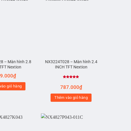
 – Màn hình 2.8
NX3224T028 – Màn hình 2.4
TFT Nextion
INCH TFT Nextion
9.000
₫
Được xếp
hạng
5.00
vào giỏ hàng
787.000
₫
5 sao
Thêm vào giỏ hàng