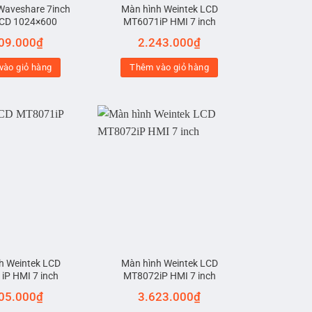
Waveshare 7inch
Màn hình Weintek LCD
CD 1024×600
MT6071iP HMI 7 inch
09.000
₫
2.243.000
₫
vào giỏ hàng
Thêm vào giỏ hàng
h Weintek LCD
Màn hình Weintek LCD
P HMI 7 inch
MT8072iP HMI 7 inch
05.000
₫
3.623.000
₫