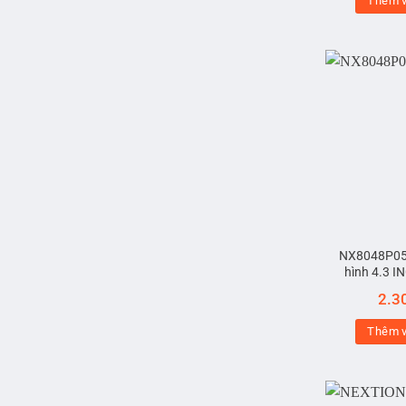
Thêm v
NX8048P05
hình 4.3 I
2.3
Thêm v