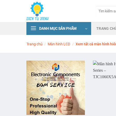
Skip
Tìm
to
kiếm:
content
DANH MỤC SẢN PHẨM
TRANG CH
Trang chủ
/
Màn hình LCD
/
Xem tất cả màn hình hiển