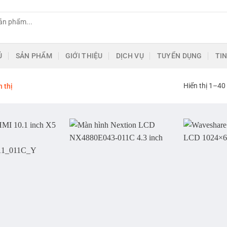
Ủ
SẢN PHẨM
GIỚI THIỆU
DỊCH VỤ
TUYỂN DỤNG
TI
Hiển thị 1–40
 thị