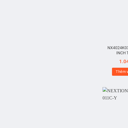
NX4024K032
INCH 
1.0
Thêm v