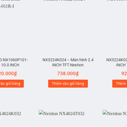
CD NX1060P101-
NX3224K024 – Màn hình 2.4
NX3224K028
I 10.0 INCH
INCH TFT Nextion
INCH 
20.000
₫
738.000
₫
92
ào giỏ hàng
Thêm vào giỏ hàng
Thêm 