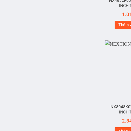
NX4832F035
INCH 
1.0
Thêm v
NX8048K07
INCH 
2.8