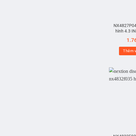
NX4827P04
hình 4.3 I
1.7
Thêm v