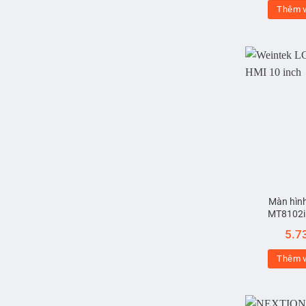
Thêm v
Màn hìn
MT8102i
5.7
Thêm v