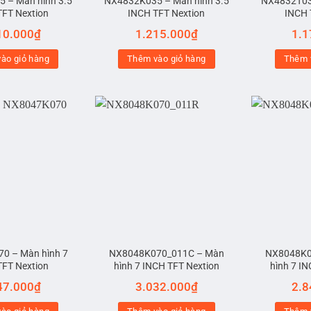
 – Màn hình 3.5
NX4832K035 – Màn hình 3.5
NX4832T035
TFT Nextion
INCH TFT Nextion
INCH 
10.000
₫
1.215.000
₫
1.1
ào giỏ hàng
Thêm vào giỏ hàng
Thêm 
0 – Màn hình 7
NX8048K070_011C – Màn
NX8048K0
TFT Nextion
hình 7 INCH TFT Nextion
hình 7 I
47.000
₫
3.032.000
₫
2.8