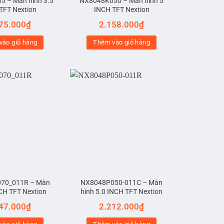
 – Màn hình 3.5
NX8048K050 – Màn hình 5
TFT Nextion
INCH TFT Nextion
75.000
₫
2.158.000
₫
vào giỏ hàng
Thêm vào giỏ hàng
70_011R – Màn
NX8048P050-011C – Màn
NCH TFT Nextion
hình 5.0 INCH TFT Nextion
47.000
₫
2.212.000
₫