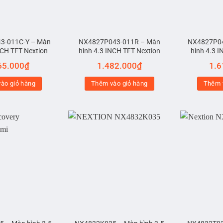
3-011C-Y – Màn
NX4827P043-011R – Màn
NX4827P04
NCH TFT Nextion
hình 4.3 INCH TFT Nextion
hình 4.3 
65.000
₫
1.482.000
₫
1.6
ào giỏ hàng
Thêm vào giỏ hàng
Thêm 