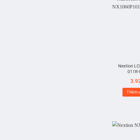
Nextion L
011R-
3.9
Thêm v