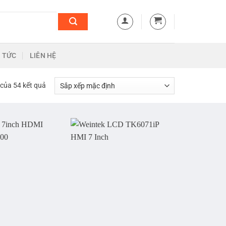
N TỨC
LIÊN HỆ
 của 54 kết quả