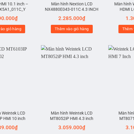
HMI 10.1 inch –
Màn hình Nextion LCD
Màn hình 
X5A1_011C_Y
NX4880E043-011C 4.3 INCH
HDMI L
90.000
₫
2.285.000
₫
1.3
ào giỏ hàng
Thêm vào giỏ hàng
Thêm 
h Weintek LCD
Màn hình Weintek LCD
Màn hìn
P HMI 10 inch
MT8052iP HMI 4.3 inch
MT8071i
39.000
₫
3.059.000
₫
3.1