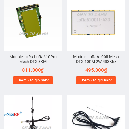
Module LoRa LoRa610Pro
Module LoRa6100II Mesh
Mesh DTX 3KM
DTX 10KM 2W 433Khz
811.000
₫
495.000
₫
Thêm vào giỏ hàng
Thêm vào giỏ hàng