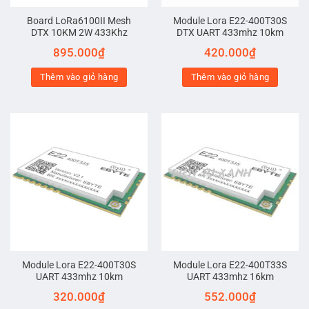
Board LoRa6100II Mesh
Module Lora E22-400T30S
DTX 10KM 2W 433Khz
DTX UART 433mhz 10km
895.000
₫
420.000
₫
Thêm vào giỏ hàng
Thêm vào giỏ hàng
Module Lora E22-400T30S
Module Lora E22-400T33S
UART 433mhz 10km
UART 433mhz 16km
320.000
₫
552.000
₫