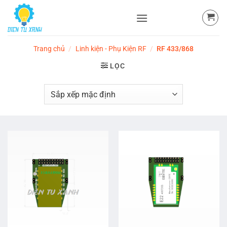
Skip
to
content
Trang chủ
/
Linh kiện - Phụ Kiện RF
/
RF 433/868
LỌC