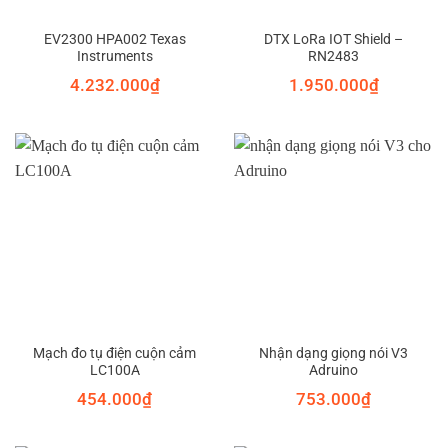
EV2300 HPA002 Texas
DTX LoRa IOT Shield –
Instruments
RN2483
4.232.000
₫
1.950.000
₫
Mạch đo tụ điện cuộn cảm
Nhận dạng giọng nói V3
LC100A
Adruino
454.000
₫
753.000
₫