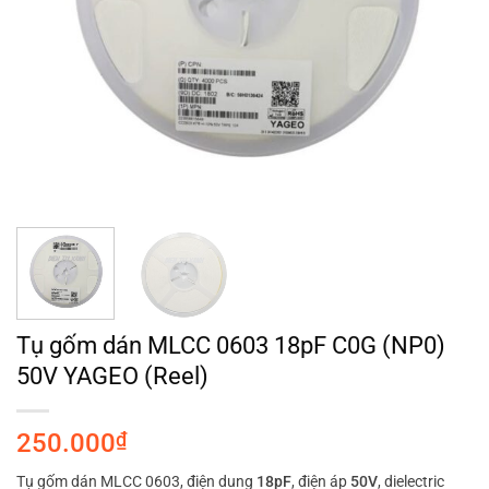
Tụ gốm dán MLCC 0603 18pF C0G (NP0)
50V YAGEO (Reel)
250.000
₫
Tụ gốm dán MLCC 0603, điện dung
18pF
, điện áp
50V
, dielectric