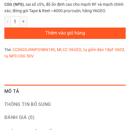
C0G (NP0)
, sai số ±5%, độ ổn định cao cho mạch RF và mạch chính
xác; đóng gói Tape & Reel ~4000 pcs/cuộn, hãng YAGEO.
Tụ gốm dán MLCC 0603 18pF C0G (NP0) 50V YAGEO (Reel) số lượng
Thêm vào giỏ hàng
CC0603JRNPO9BN180
MLCC YAGEO
tụ gốm dán 18pF 0603
Thẻ:
,
,
,
tụ NP0 C0G 50V
MÔ TẢ
THÔNG TIN BỔ SUNG
ĐÁNH GIÁ (0)