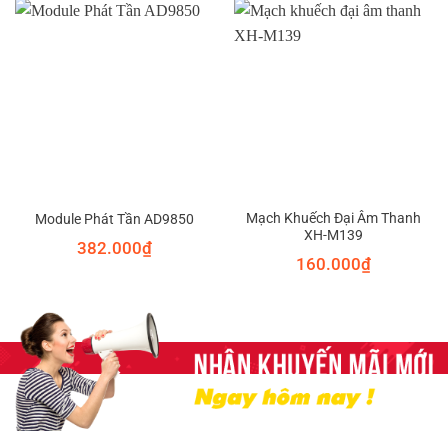
Mạch Khuếch Đại Âm Thanh
Module Phát Tần AD9850
XH-M139
382.000
₫
160.000
₫