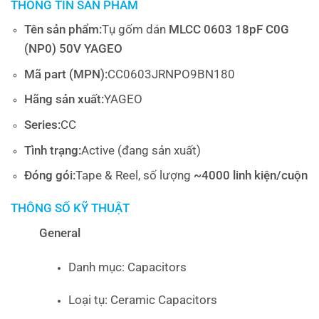
THÔNG TIN SẢN PHẨM
Tên sản phẩm:
Tụ gốm dán
MLCC 0603 18pF C0G
(NP0) 50V YAGEO
Mã part (MPN):
CC0603JRNPO9BN180
Hãng sản xuất:
YAGEO
Series:
CC
Tình trạng:
Active (đang sản xuất)
Đóng gói:
Tape & Reel, số lượng
~4000 linh kiện/cuộn
THÔNG SỐ KỸ THUẬT
General
Danh mục: Capacitors
Loại tụ: Ceramic Capacitors