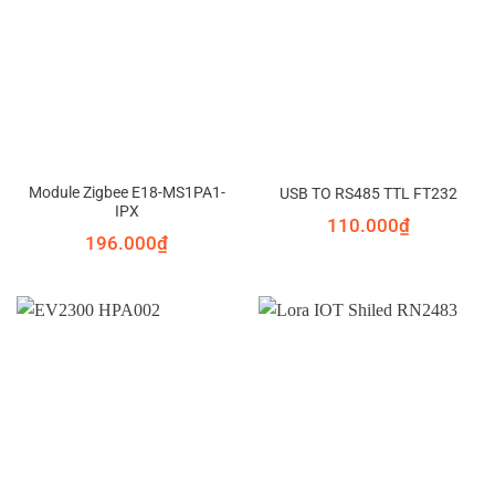
Module Zigbee E18-MS1PA1-
USB TO RS485 TTL FT232
IPX
110.000
₫
196.000
₫